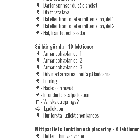
🎥 - Därför springer du så eländigt
🎥 - Din första läxa
🎥 - Häl eller framfot eller mittemellan, del 1
🎥 - Häl eller framfot eller mittemellan, del 2
🎥 - Häl, framfot och skador
Så här gör du
- 10 lektioner
🎥 - Armar och axlar, del 1
🎥 - Armar och axlar, del 2
🎥 - Armar och axlar, del 3
🎥 - Driv med armarna - puffa på kuddarna
🎥 - Lutning
🎥 - Nacke och huvud
🎥 - Inför din första ljudlektion
🧾 - Var ska du springa?
🎧 - Ljudlektion 1
🎥 - Hur första ljudlektionen kändes
Mittpartiets funktion och placering - 6 lektioner
🎥 - Höften - hur, var, varför