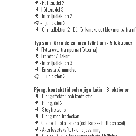
🎥 - Höften, del 2
🎥 -Höften, del 3
🎥 - Inför ljudlektion 2
🎧 - Ljudlektion 2
🎥 - Om ljudlektion 2 - Därför kanske det blev mer på fram
Typ som förra delen, men tvärt om - 5 lektioner
🎥 -Flytta cykeltramporna (fötterna)
🎥 -Framför / Bakom
🎥 - Inför ljudlektion 3
🎥 - En sista påminnelse
🎧 - Ljudlektion 3
Pjong, kontakttid och oljiga knän - 8 lektioner
🎥 - Pjongeffekten och kontakttid
🎥 - Pjong, del 2
🎥 - Stegfrekvens
🎥 - Pjong med trädockan
🎥 -Olja del 1 - olja i knäna (och kanske höft och axel)
🎥 - Akta kvastskaftet - en oljevarning