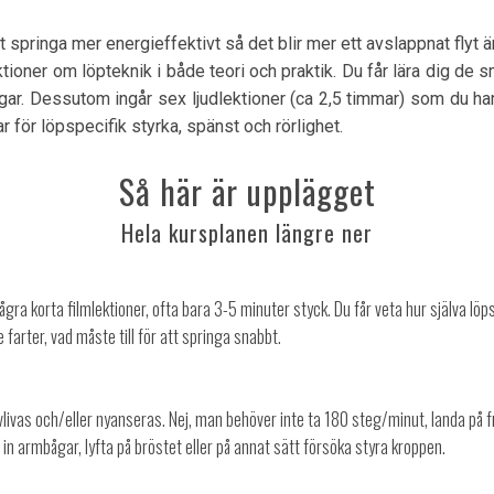
t springa mer energieffektivt så det blir mer ett avslappnat flyt 
tioner om löpteknik i både teori och praktik. Du får lära dig de 
ingar. Dessutom ingår sex ljudlektioner (ca 2,5 timmar) som du ha
r för löpspecifik styrka, spänst och rörlighet.
Så här är upplägget
Hela kursplanen längre ner
r några korta filmlektioner, ofta bara 3-5 minuter styck. Du får veta hur själva l
 farter, vad måste till för att springa snabbt.
vlivas och/eller nyanseras. Nej, man behöver inte ta 180 steg/minut, landa på f
a in armbågar, lyfta på bröstet eller på annat sätt försöka styra kroppen.