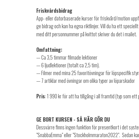
Friskvårdsbidrag
App- eller datorbaserade kurser för friskvård/motion uppfyl
ge bidrag och kan ha egna riktlinjer. Vill du ha ett speciellt
med ditt personnummer på kvittot skriver du det i mailet.
Omfattning:
— Ca 3,5 timmar filmade lektioner
— 6 ljudlektioner (totalt ca 2,5 tim).
— Filmer med mina 25 favoritövningar för löpspecifik styr
— 7 artiklar med övningar om olika typer av löparskador
Pris
: 1 990 kr för att ha tillgång i all framtid (typ som ett
GE BORT KURSEN - SÅ HÄR GÖR DU
Dessvärre finns ingen funktion för presentkort i det sys
"SnabbaEmma" eller "Stockholmmaraton2022". Sedan kan 