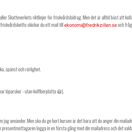
ler Skatteverkets riktlinjer för friskvårdsbidrag. Men det är alltid bäst att kol
 friskvårdskvitto skickar du ett mail till
och fråga
ekonomi@fredrikzillen.se
ka, spänst och rörlighet.
 par löparskor - utan kolfiberplatta 😃).
tem jag använder. Men ska du ge bort kursen är det bara att du anger din maila
presentmottagaren logga in en första gång med din mailadress och det vald