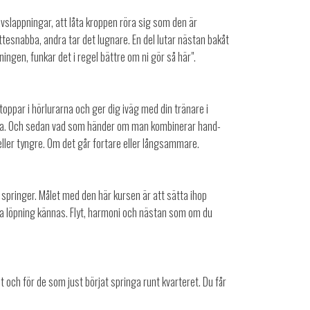
 avslappningar, att låta kroppen röra sig som den är
ättesnabba, andra tar det lugnare. En del lutar nästan bakåt
gen, funkar det i regel bättre om ni gör så här".
stoppar i hörlurarna och ger dig iväg med din tränare i
tterna. Och sedan vad som händer om man kombinerar hand-
 eller tyngre. Om det går fortare eller långsammare.
 springer. Målet med den här kursen är att sätta ihop
ka löpning kännas. Flyt, harmoni och nästan som om du
t och för de som just börjat springa runt kvarteret. Du får