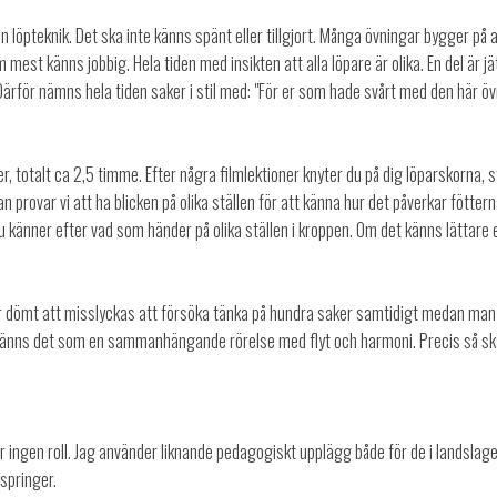
din löpteknik. Det ska inte känns spänt eller tillgjort. Många övningar bygger på
est känns jobbig. Hela tiden med insikten att alla löpare är olika. En del är j
r nämns hela tiden saker i stil med: "För er som hade svårt med den här övnin
r, totalt ca 2,5 timme. Efter några filmlektioner knyter du på dig löparskorna, 
an provar vi att ha blicken på olika ställen för att känna hur det påverkar fö
 du känner efter vad som händer på olika ställen i kroppen. Om det känns lättare
t är dömt att misslyckas att försöka tänka på hundra saker samtidigt medan man
g känns det som en sammanhängande rörelse med flyt och harmoni. Precis så s
ar ingen roll. Jag använder liknande pedagogiskt upplägg både för de i landslage
 springer.