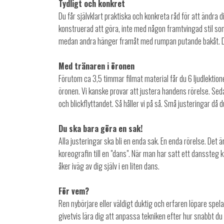
Tydligt och konkret
Du får självklart praktiska och konkreta råd för att ändra 
konstruerad att göra, inte med någon framtvingad stil som m
medan andra hänger framåt med rumpan putande bakåt. Därfö
Med tränaren i öronen
Förutom ca 3,5 timmar filmat material får du 6 ljudlektione
öronen. Vi kanske provar att justera handens rörelse. Sed
och blickflyttandet. Så håller vi på så. Små justeringar då
Du ska bara göra en sak!
Alla justeringar ska bli en enda sak. En enda rörelse. De
koreografin till en "dans". När man har satt ett dansste
åker iväg av dig själv i en liten dans.
För vem?
Ren nybörjare eller väldigt duktig och erfaren löpare spel
givetvis lära dig att anpassa tekniken efter hur snabbt du